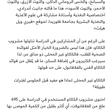
والسبانخ، والخس الروماني الداكن، والتوت الأزرق، والتوت
الأحمر، والتوت الأسود»، هذا ما قالته جانيت أندرادي،
اختصاصية التغذية وأستاذة مشاركة في علوم الأغذية
والتغذية البشرية بجامعة فلوريدا، لموقع «فيري ويل
هيلث».
على الرغم من أن المشاركين في الدراسة تناولوا مشروب
الكاكاو، فإن هذا ليس بالضرورة الخيار الأمثل لفوائده
الصحية للقلب، فالكاكاو غير المحلى ذو مذاق مر، لذا
سيرغب الكثيرون في إضافة السكر، ما قد يُقلل من فوائد
الكاكاو الغني بالفلافانول، على حد قولها.
الكاكاو غير المحلى لماذا هو مفيد قبل الجلوس لفترات
طويلة؟
احتوى مشروب الكاكاو المستخدم في الدراسة على 695
ملغ من الفلافانولات، أي أكثر بقليل من الكمية الموصى بها