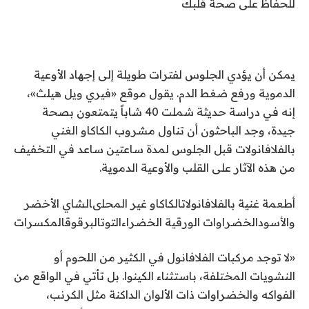
للحفاظ على صحة قلبك
يمكن أن يؤدي الجلوس لفترات طويلة إلى إجهاد الأوعية
الدموية ورفع ضغط الدم. يقول موقع «فيري ويل هيلث»،
إنه في دراسة حديثة شملت 40 شاباً يتمتعون بصحة
جيدة، وجد الباحثون أن تناول مشروب الكاكاو الغني
بالفلافانولات قبل الجلوس لمدة ساعتين ساعد في التخفيف
من هذه الآثار على القلب والأوعية الدموية.
أطعمة غنية بالفلافانولاتالكاكاو غير المحلىالشاي الأخضر
والأسودالخضراوات الورقية الخضراءالتوتالبرقوقالمكسرات
«لا توجد مركبات الفلافانول في الكثير من اللحوم أو
النشويات المختلفة، باستثناء الكينوا. بل تأتي في الواقع من
الفواكه والخضراوات ذات الألوان الداكنة مثل الكرنب،