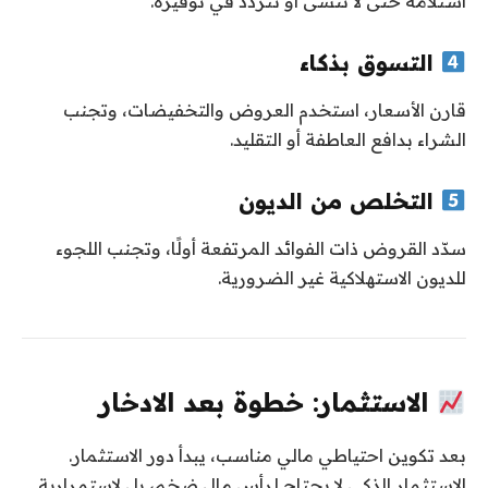
استلامه حتى لا تنسى أو تتردد في توفيره.
التسوق بذكاء
قارن الأسعار، استخدم العروض والتخفيضات، وتجنب
الشراء بدافع العاطفة أو التقليد.
التخلص من الديون
سدّد القروض ذات الفوائد المرتفعة أولًا، وتجنب اللجوء
للديون الاستهلاكية غير الضرورية.
الاستثمار: خطوة بعد الادخار
بعد تكوين احتياطي مالي مناسب، يبدأ دور الاستثمار.
الاستثمار الذكي لا يحتاج لرأس مال ضخم، بل لاستمرارية