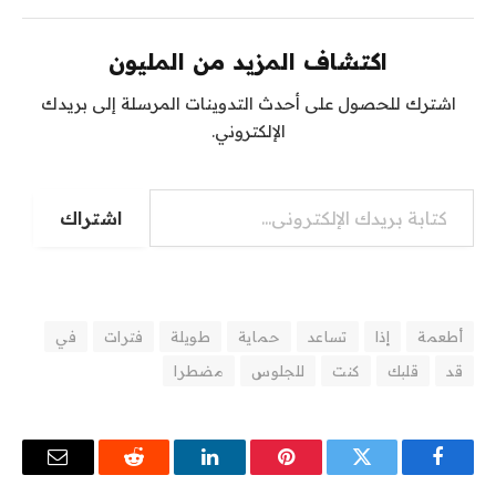
اكتشاف المزيد من المليون
اشترك للحصول على أحدث التدوينات المرسلة إلى بريدك
الإلكتروني.
كتابة بريدك الإلكتروني...
اشتراك
أطعمة
إذا
تساعد
حماية
طويلة
فترات
في
قد
قلبك
كنت
للجلوس
مضطرا
فيسبوك
تويتر
بينتيريست
لينكدإن
رديت
البريد