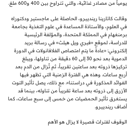
يومياً من مصادر غذائية، والتي تتراوح بين 400 و600 ملغ.
وقالت كاتارينا ريندييرو، الحاصلة على ماجستير ودكتوراه
في العلوم، والأستاذة المساعدة في علوم التغذية بجامعة
برمنغهام في المملكة المتحدة، والمؤلفة الرئيسية
للدراسة، لموقع «فيري ويل هيلث» في رسالة بريد
إلكتروني: «عادةً ما يتم امتصاص الفلافانولات في الدورة
الدموية بعد نحو 30 إلى 60 دقيقة من تناولها، ويبلغ
تركيزها ذروته بعد ساعتين تقريباً، ثم تُزال من الدم بعد
أربع ساعات. وهذه هي الفترة الزمنية التي تظهر فيها
الفوائد المذكورة في دراستنا». مع ذلك، يصل تأثير التوت
الأزرق إلى ذروته بعد ساعة تقريباً من تناوله، بينما قد
يستغرق تأثير الحمضيات من خمس إلى سبع ساعات، كما
أضاف ريندييرو.
الوقوف لفترات قصيرة لا يزال هو الأهم