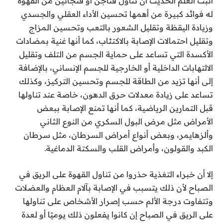
أثبت العلم الحديث أن تناول فناجن أو فنجانين من القهوة
له فوائد كبيرة من أهمها تحسين الأداء العقلي والجسدي
وزيادة اليقظة وتقليل الشعور بالتعب وتحسين المزاج
وتقليل احتمالات الإصابة بالاكتئاب، كما أنها غنية بمضادات
الأكسدة التي تساعد على حماية الجسم من التلف وتقليل
الالتهابات الداخلية أو الخارجية للجسم الإنساني، بالإضافة
إلى أنها تزيد من الطاقة للجسم وتحسين التركيز، وكذلك
تساعد على زيادة معدلات حرق الدهون، خاصة عند تناولها
قبل التمارين الرياضية، كما أنها تمنع الإصابة ببعض
الأمراض مثل مرض البول السكري من النوع الثاني
وألزهايمر، وبعض أنواع أمراض السرطان، مثل سرطان
الكبد والقولون، وأمراض القلب والسكتة الدماغية.
إلا أن خبراء التغذية حذروا من تناول القهوة على الريق في
الصباح لأن ذلك يتسبب في الإصابة بآلام العظام والعضلات
وتتفاوت درجة الألم حسب إصرار الأشخاص على تناولها
على الريق في الصباح إن كانوا يفعلون ذلك يوميًا أو لعدة