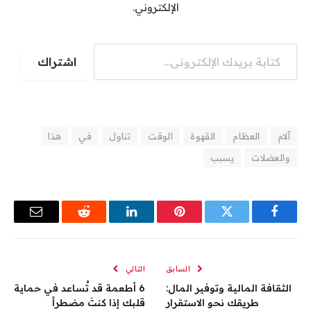
الإلكتروني.
اشتراك
آلام
العظام
القهوة
الوقت
تناول
في
هذا
والعضلات
يسبب
فيسبوك
تويتر
بينتيريست
لينكدإن
رديت
البريد
الإلكترو
السابق
التالي
الثقافة المالية وتوفير المال:
6 أطعمة قد تُساعد في حماية
طريقك نحو الاستقرار
قلبك إذا كنتَ مضطراً