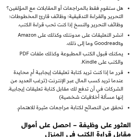
هل ستقوم فقط بالمراجعات أو المقابلات مع المؤلفين؟
التحرير والقراءة التدقيقية؛ وظائف قارئ المخطوطات؛
وظائف التحرير والنسخ إذا كنت تحب قراءة الكتب.
انشر التعليقات على مدونتك وكذلك على Amazon
وGoodreads وما إلى ذلك.
يمكنك قبول الكتب المطبوعة وكذلك ملفات PDF
والكتب على Kindle.
قرر ما إذا كنت تريد كتابة تعليقات إيجابية أم محايدة
عندما تريد كسب المال عبر الإنترنت (ترغب العديد من
الشركات في أن تدفع لك مقابل كتابة تعليقات إيجابية.
إنها مسألة أخلاقيات شخصية)
تحقق من النصائح لكتابة مراجعات مثيرة للاهتمام.
العثور على وظيفة – احصل على أموال
مقابل قراءة الكتب في المنزل