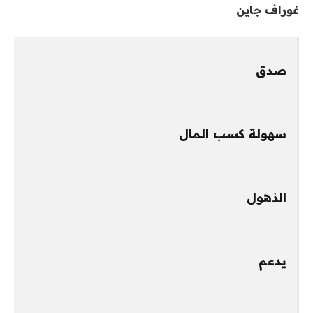
غوراف جاين
صدق
سهولة كسب المال
الذهول
يدعم