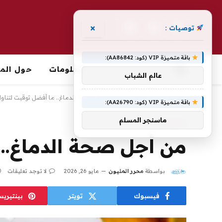
×
توصيات :
فيسبوك
X
الانستغرام
(Twitter)
باقة متميزة VIP (كود: AA86842):
معلومات
حول الما
عالم الشباب
الرئيسية
»
معلومات
»
من أجل صحة الدماغ.. ما أفضل توقيت لتناول
باقة متميزة VIP (كود: AA26790):
ماسنجر المسلم
معلومات
من أجل صحة الدماغ.. 
بواسطة
محرر المليون
مايو 26, 2026
لا توجد تعليقات
فيسبوك
تويتر
بينتيري