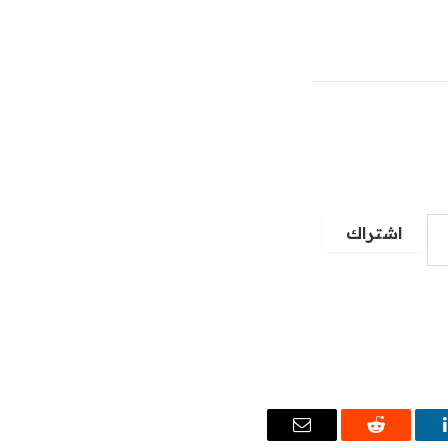
اشتراك
ينكدإن
رديت
البريد