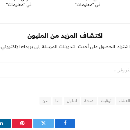
في "معلومات"
في "معلومات"
اكتشاف المزيد من المليون
اشترك للحصول على أحدث التدوينات المرسلة إلى بريدك الإلكتروني.
العشاء
توقيت
صحة
لتناول
ما
من
فيسبوك
تويتر
بينتيريست
ل