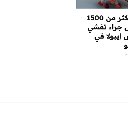
وفاة أكثر من 1500
راء تفشي
إيبولا في
و