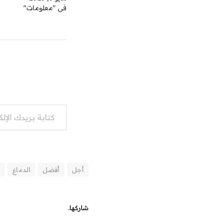
في "معلومات"
كتابة بريدك الإلكتروني...
أجل
أفضل
الدماغ
شاركها.