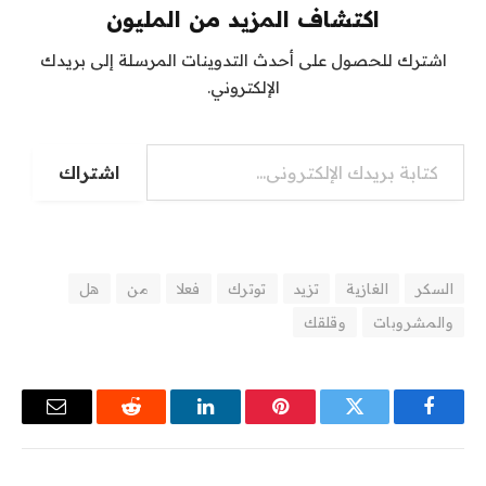
اكتشاف المزيد من المليون
اشترك للحصول على أحدث التدوينات المرسلة إلى بريدك
الإلكتروني.
كتابة بريدك الإلكتروني...
اشتراك
السكر
الغازية
تزيد
توترك
فعلا
من
هل
والمشروبات
وقلقك
فيسبوك
تويتر
بينتيريست
لينكدإن
رديت
البريد
الإلكترو