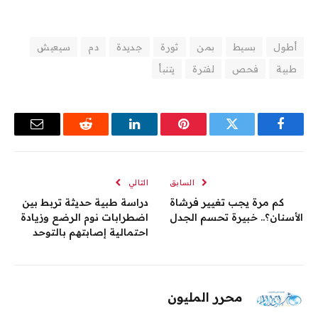
أطول
بسيط
بمن
ثورة
جديدة
دم
سيعيش
طبية
فحص
لفترة
يتنبأ
فيسبوك
تويتر
بينتيريست
لينكدإن
رديت
البريد
الإلكترو
السابق
التالي
كم مرة يجب تغيير فرشاة
دراسة طبية حديثة تربط بين
الأسنان؟.. خبيرة تحسم الجدل
اضطرابات نوم الرضع وزيادة
احتمالية إصابتهم بالتوحد
محرر المليون