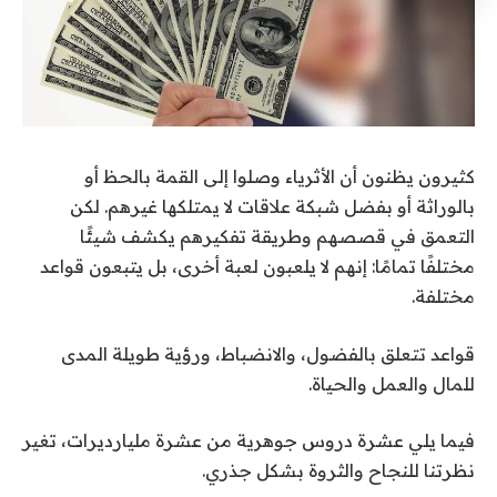
كثيرون يظنون أن الأثرياء وصلوا إلى القمة بالحظ أو
بالوراثة أو بفضل شبكة علاقات لا يمتلكها غيرهم. لكن
التعمق في قصصهم وطريقة تفكيرهم يكشف شيئًا
مختلفًا تمامًا: إنهم لا يلعبون لعبة أخرى، بل يتبعون قواعد
مختلفة.
قواعد تتعلق بالفضول، والانضباط، ورؤية طويلة المدى
للمال والعمل والحياة
.
فيما يلي عشرة دروس جوهرية من عشرة مليارديرات، تغير
نظرتنا للنجاح والثروة بشكل جذري
.