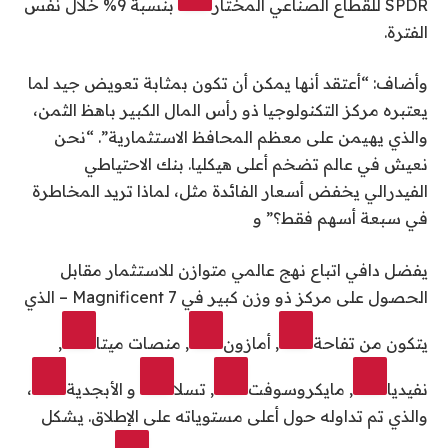
SPDR للقطاع الصناعي المختار
بنسبة 9% خلال نفس
الفترة.
وأضاف: “أعتقد أنها يمكن أن تكون بمثابة تعويض جيد لما
يعتبره مركز التكنولوجيا ذو رأس المال الكبير باهظ الثمن،
والذي يهيمن على معظم المحافظ الاستثمارية”. “نحن
نعيش في عالم تضخم أعلى هيكليا. بنك الاحتياطي
الفيدرالي يخفض أسعار الفائدة مثل، لماذا تريد المخاطرة
في سبعة أسهم فقط؟” و
يفضل دافي اتباع نهج عالمي متوازن للاستثمار مقابل
الحصول على مركز ذو وزن كبير في Magnificent 7 – الذي
يتكون من
تفاحة
,
أمازون
,
منصات ميتا
,
نفيديا
,
مايكروسوفت
,
تسلا
و
الأبجدية
،
والذي تم تداوله حول أعلى مستوياته على الإطلاق. يشكل