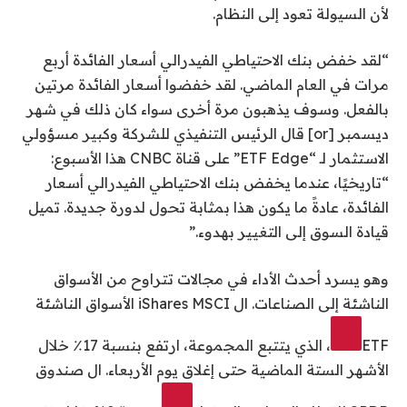
لأن السيولة تعود إلى النظام.
“لقد خفض بنك الاحتياطي الفيدرالي أسعار الفائدة أربع
مرات في العام الماضي. لقد خفضوا أسعار الفائدة مرتين
بالفعل. وسوف يذهبون مرة أخرى سواء كان ذلك في شهر
ديسمبر [or] قال الرئيس التنفيذي للشركة وكبير مسؤولي
الاستثمار لـ “ETF Edge” على قناة CNBC هذا الأسبوع:
“تاريخيًا، عندما يخفض بنك الاحتياطي الفيدرالي أسعار
الفائدة، عادةً ما يكون هذا بمثابة تحول لدورة جديدة. تميل
قيادة السوق إلى التغيير بهدوء.”
وهو يسرد أحدث الأداء في مجالات تتراوح من الأسواق
الناشئة إلى الصناعات. ال
iShares MSCI الأسواق الناشئة
ETF
، الذي يتتبع المجموعة، ارتفع بنسبة 17٪ خلال
الأشهر الستة الماضية حتى إغلاق يوم الأربعاء. ال
صندوق