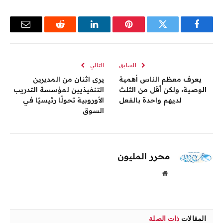
فيسبوك
تويتر
بينتيريست
لينكدإن
رديت
البريد
الإلكترو
السابق
التالي
يعرف معظم الناس أهمية
يرى اثنان من المديرين
الوصية، ولكن أقل من الثلث
التنفيذيين لمؤسسة التدريب
لديهم واحدة بالفعل
الأوروبية تحولًا رئيسيًا في
السوق
محرر المليون
موقع
الويب
المقالات
ذات الصلة