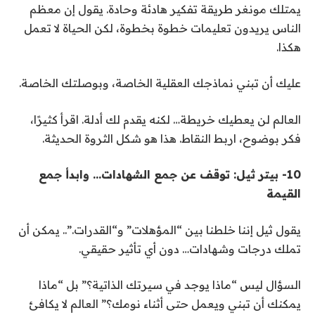
يمتلك مونغر طريقة تفكير هادئة وحادة
.
يقول إن معظم
الناس يريدون تعليمات خطوة بخطوة، لكن الحياة لا تعمل
هكذا
.
عليك أن تبني نماذجك العقلية الخاصة، وبوصلتك الخاصة
.
العالم لن يعطيك خريطة… لكنه يقدم لك أدلة
.
اقرأ كثيرًا،
فكر بوضوح، اربط النقاط. هذا هو شكل الثروة الحديثة
.
10-
بيتر ثيل: توقف عن جمع الشهادات… وابدأ جمع
القيمة
يقول ثيل إننا خلطنا بين “المؤهلات” و“القدرات
”.
.. يمكن أن
تملك درجات وشهادات… دون أي تأثير حقيقي
.
السؤال ليس “ماذا يوجد في سيرتك الذاتية؟
”
بل “ماذا
يمكنك أن تبني ويعمل حتى أثناء نومك؟
”
العالم لا يكافئ