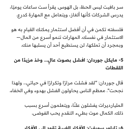
سر بافيت ليس الحظ، بل الهوس
.
يقرأ ست ساعات يوميًا،
يدرس الشركات كأنها ألغاز، ويتعامل مع المهارة كدرع
.
فلسفته تكمن في أن أفضل استثمار يمكنك القيام به هو
الاستثمار في نفسك. المهارات تنمو أسرع من المال—
وبمجرد أن تملكها، لن يستطيع أحد أن يسلبها منك
.
5- مايكل جوردان: افشل بصوت عالٍ… وخذ مزيدًا من
اللقطات
قال جوردان: “لقد فشلت مرارًا وتكرارًا في حياتي… ولهذا
نجحت
.”
معظم الناس يحاولون الفشل بهدوء وفي الخفاء
.
المليارديرات يفشلون علنًا، ويتعلمون أسرع بسبب
ذلك
.
الكمال موت بطيء. التقدم يحب الفوضى
.
6-
تايلور سويفت: الأفكار الغبية تقود إلى الأفكار