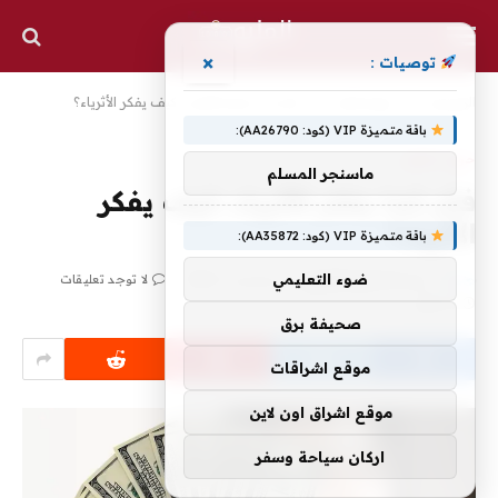
×
توصيات :
الرئيسية
»
حول المال
»
فكر كما يفكر الأثرياء، كيف يفكر الأثرياء؟
باقة متميزة VIP (كود: AA26790):
حول المال
ماسنجر المسلم
فكر كما يفكر الأثرياء، كيف يفكر
الأثرياء؟
باقة متميزة VIP (كود: AA35872):
ضوء التعليمي
بواسطة
محرر المليون
ديسمبر 1, 2025
لا توجد تعليقات
4 دقائق
صحيفة برق
موقع اشراقات
موقع اشراق اون لاين
اركان سياحة وسفر