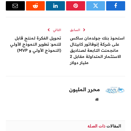
فيسبوك
تويتر
بينتيريست
لينكدإن
رديت
البريد
الإلكترو
السابق
التالي
استحوذ بنك جولدمان ساكس
تحويل الفكرة لمنتج قابل
على شركة إنوفاتور كابيتال
للنمو: تطوير النموذج الأولي
مانجمنت التابعة لصناديق
(النموذج الأولي و MVP)
الاستثمار المتداولة مقابل 2
مليار دولار
محرر المليون
موقع
الويب
المقالات
ذات الصلة