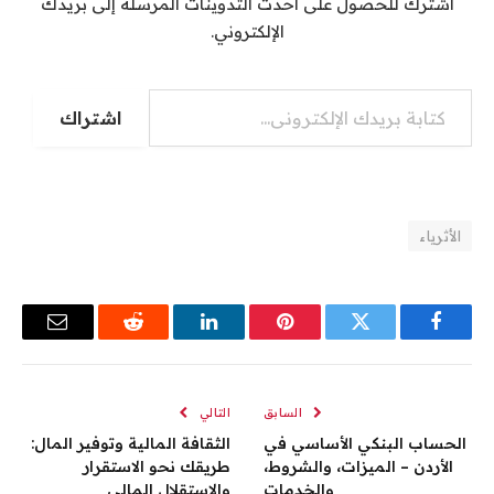
اشترك للحصول على أحدث التدوينات المرسلة إلى بريدك
الإلكتروني.
كتابة بريدك الإلكتروني...
اشتراك
الأثرياء
فيسبوك
تويتر
بينتيريست
لينكدإن
رديت
البريد
الإلكترو
السابق
التالي
الحساب البنكي الأساسي في
الثقافة المالية وتوفير المال:
الأردن – الميزات، والشروط،
طريقك نحو الاستقرار
والخدمات
والاستقلال المالي