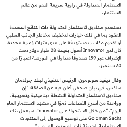
الاستثمار المتداولة في زاوية سريعة النمو من عالم
الاستثمار.
تستخدم صناديق الاستثمار المتداولة ذات النتائج المحددة
العقود بما في ذلك خيارات لتخفيف مخاطر الجانب السلبي
أو تقديم مكاسب مستهدفة على مدى فترات زمنية محددة.
كان لدى Innovator أصول بقيمة 28 مليار دولار تحت
الإشراف عبر 159 صندوقًا متداولًا في البورصة اعتبارًا من
30 سبتمبر.
وقال ديفيد سولومون، الرئيس التنفيذي لبنك جولدمان
ساكس، في بيان صحفي أعلن فيه عن الصفقة: “إن
صناديق الاستثمار المتداولة النشطة ديناميكية وتحويلية،
وواحدة من أسرع القطاعات نموًا في مشهد الاستثمار العام
اليوم”. “من خلال الاستحواذ على Innovator، سيعمل بنك
Goldman Sachs على توسيع الوصول إلى المنتجات
الاستثمارية الحديثة ذات المستوى العالمي.”