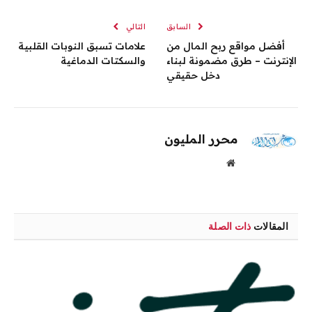
الإلكترو
السابق
التالي
أفضل مواقع ربح المال من
علامات تسبق النوبات القلبية
الإنترنت – طرق مضمونة لبناء
والسكتات الدماغية
دخل حقيقي
محرر المليون
موقع
الويب
المقالات
ذات الصلة