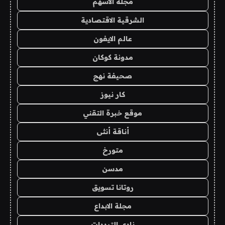
مجلة الاسهم
الشرقية الاقتصادية
عالم الايفون
مدونة كوكان
صحيفة نهج
كار نيوز
موقع خبرة التقني
أناقة أنثى
متورخ
مدسن
روتانا تسويق
مجلة الابداع
نادي الترددات