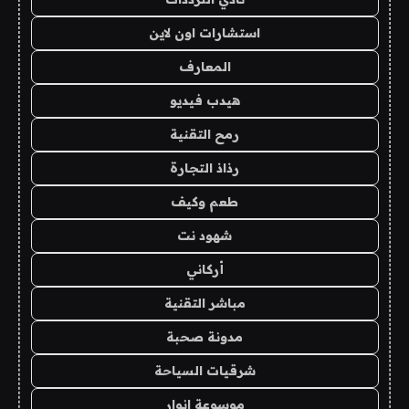
استشارات اون لاين
المعارف
هيدب فيديو
رمح التقنية
رذاذ التجارة
طعم وكيف
شهود نت
أركاني
مباشر التقنية
مدونة صحبة
شرقيات السياحة
موسوعة انوار