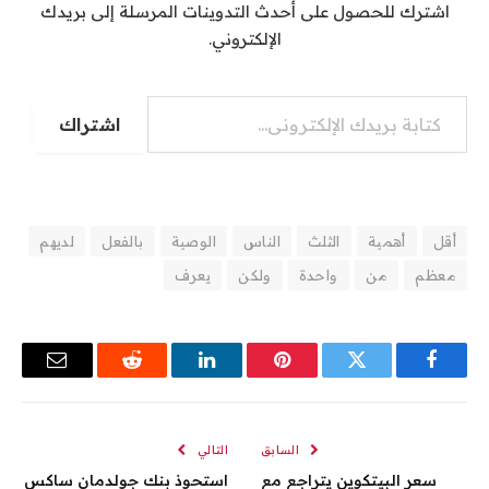
اشترك للحصول على أحدث التدوينات المرسلة إلى بريدك
الإلكتروني.
كتابة بريدك الإلكتروني...
اشتراك
أقل
أهمية
الثلث
الناس
الوصية
بالفعل
لديهم
معظم
من
واحدة
ولكن
يعرف
فيسبوك
تويتر
بينتيريست
لينكدإن
رديت
البريد
الإلكترو
السابق
التالي
سعر البيتكوين يتراجع مع
استحوذ بنك جولدمان ساكس