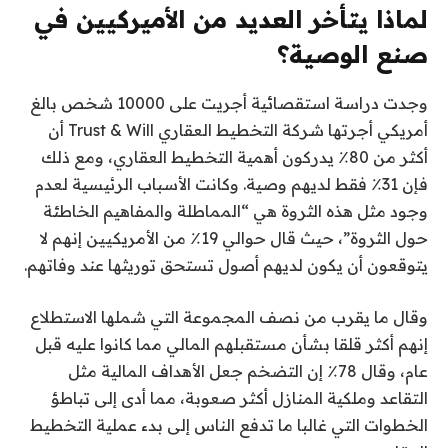
لماذا يتأخر العديد من الأميركيين في
صنع الوصية؟
وجدت دراسة استقصائية أجريت على 10000 شخص بالغ
أمريكي أجرتها شركة التخطيط العقاري Trust & Will أن
أكثر من 80٪ يدركون أهمية التخطيط العقاري، ومع ذلك
فإن 31٪ فقط لديهم وصية. وكانت الأسباب الرئيسية لعدم
وجود مثل هذه الثروة هي “المماطلة والمفاهيم الخاطئة
حول الثروة”، حيث قال حوالي 19٪ من الأمريكيين إنهم لا
يتوقعون أن يكون لديهم أصول تستحق توريثها عند وفاتهم.
وقال ما يقرب من نصف المجموعة التي شملها الاستطلاع
إنهم أكثر قلقا بشأن مستقبلهم المالي مما كانوا عليه قبل
عام، وقال 78٪ إن التضخم جعل الأهداف المالية مثل
التقاعد وملكية المنازل أكثر صعوبة، مما أدى إلى تباطؤ
الخطوات التي غالبا ما تدفع الناس إلى بدء عملية التخطيط