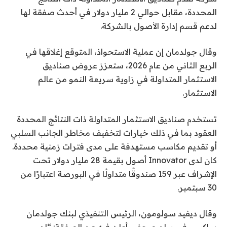
المحددة، مقابل حوالي 2 مليار دولار في أحدث صفقة لها
لدعم قسم إدارة الأصول بالشركة.
وقال جولدمان إن عملية الاستحواذ، المتوقع إغلاقها في
الربع الثاني من عام 2026، ستعزز عروض صناديق
الاستثمار المتداولة في زاوية سريعة النمو من عالم
الاستثمار.
تستخدم صناديق الاستثمار المتداولة ذات النتائج المحددة
العقود بما في ذلك خيارات لتخفيف مخاطر الجانب السلبي
أو تقديم مكاسب مستهدفة على مدى فترات زمنية محددة.
كان لدى Innovator أصول بقيمة 28 مليار دولار تحت
الإشراف عبر 159 صندوقًا متداولًا في البورصة اعتبارًا من
30 سبتمبر.
وقال ديفيد سولومون، الرئيس التنفيذي لبنك جولدمان