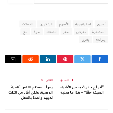
أخرى
استراتيجية
الأسهم
البيتكوين
العملات
المشفرة
تعرض
سعر
للضغط
مرة
مع
يتراجع
يغرق
فيسبوك
تويتر
بينتيريست
لينكدإن
رديت
البريد
الإلكترو
السابق
التالي
“أتوقع حدوث بعض الأشياء
يعرف معظم الناس أهمية
السيئة حقًا” – هذا ما يعنيه
الوصية، ولكن أقل من الثلث
لديهم واحدة بالفعل