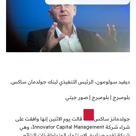
ديفيد سولومون، الرئيس التنفيذي لبنك جولدمان ساكس.
بلومبرج | بلومبرج | صور جيتي
جولدمانز ساكس
قالت يوم الاثنين إنها وافقت على
شراء شركة Innovator Capital Management، وهي
شركة تقدم صناديق الاستثمار المتداولة ذات النتائج