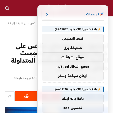
×
توصيات :
الرئيسية
»
حول المال
»
استحوذ بنك جولدمان ساكس على شركة إنوفاتور كابيتال مانجمنت التابعة لصناديق الاستثمار المتداولة مقابل 2 مليار دولار
باقة متميزة VIP (كود: AA35872):
حول المال
ضوء التعليمي
استحوذ بنك جولدمان ساكس على
صحيفة برق
شركة إنوفاتور كابيتال مانجمنت
موقع اشراقات
التابعة لصناديق الاستثمار المتداولة
مقابل 2 مليار دولار
موقع اشراق اون لاين
اركان سياحة وسفر
بواسطة
محرر المليون
ديسمبر 1, 2025
لا توجد تعليقات
2 دقائق
باقة متميزة VIP (كود: AA11138):
باقة باك لينك
تحسين seo