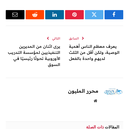
فيسبوك
تويتر
بينتيريست
لينكدإن
رديت
البريد
الإلكترو
السابق
التالي
يعرف معظم الناس أهمية
يرى اثنان من المديرين
الوصية، ولكن أقل من الثلث
التنفيذيين لمؤسسة التدريب
لديهم واحدة بالفعل
الأوروبية تحولًا رئيسيًا في
السوق
محرر المليون
موقع
الويب
المقالات
ذات الصلة