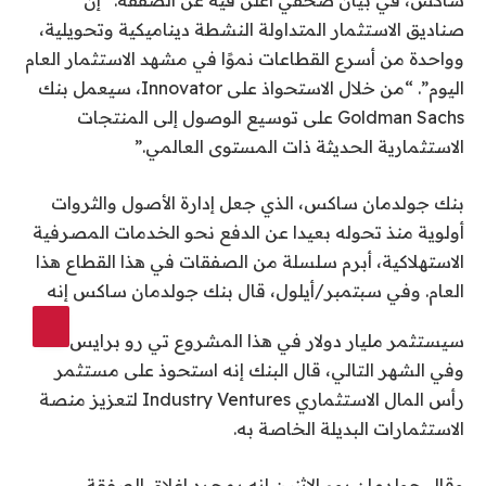
ساكس، في بيان صحفي أعلن فيه عن الصفقة: “إن
صناديق الاستثمار المتداولة النشطة ديناميكية وتحويلية،
وواحدة من أسرع القطاعات نموًا في مشهد الاستثمار العام
اليوم”. “من خلال الاستحواذ على Innovator، سيعمل بنك
Goldman Sachs على توسيع الوصول إلى المنتجات
الاستثمارية الحديثة ذات المستوى العالمي.”
بنك جولدمان ساكس، الذي جعل إدارة الأصول والثروات
أولوية منذ تحوله بعيدا عن الدفع نحو الخدمات المصرفية
الاستهلاكية، أبرم سلسلة من الصفقات في هذا القطاع هذا
العام. وفي سبتمبر/أيلول، قال بنك جولدمان ساكس إنه
سيستثمر مليار دولار في هذا المشروع
تي رو برايس
وفي الشهر التالي، قال البنك إنه استحوذ على مستثمر
رأس المال الاستثماري Industry Ventures لتعزيز منصة
الاستثمارات البديلة الخاصة به.
وقال جولدمان يوم الاثنين إنه بمجرد إغلاق الصفقة،