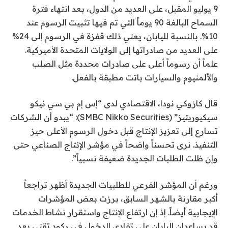
9 يوليو المقبل، على العديد من الدول، بعد انتهاء فترة
السماح البالغة 90 يوماً التي تم فيها تثبيت الرسوم عند
10%. بالنسبة لليابان، يعني ذلك قفزة في الرسوم إلى 24%
على العديد من صادراتها إلى الولايات المتحدة الأميركية.
علماً أن رسوماً أعلى على صادرات محددة مثل الصلب
والألمنيوم والسيارات باتت مطبقة بالفعل.
قال كازوكي نودا، الاقتصادي لدى “إس إم بي سي نيكو
سيكيوريتيز” (SMBC Nikko Securities): “يبدو أن الشركات
تسارع إلى تعزيز الإنتاج قبل دخول الرسوم الأعلى حيز
التنفيذ. نرى تحسناً واضحاً في مؤشر الإنتاج الصناعي حتى
وإن ظلت الطلبات الجديدة ضعيفة نسبياً”.
ورغم أن المؤشر الفرعي للطلبيات الجديدة أظهر تراجعاً
أكبر مقارنة بالشهر السابق، برزت بعض المؤشرات
الإيجابية أيضاً. إذ إن ارتفاع الإنتاج واستقرار نشاط الخدمات
قد يساعدان اليابان على تفادي الدخول في ركود تقني بعد