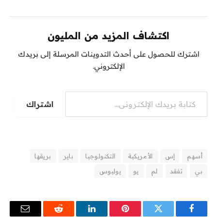
اكتشاف المزيد من المليون
اشترك للحصول على أحدث التدوينات المرسلة إلى بريدك
الإلكتروني.
كتابة بريدك الإلكتروني...
اشتراك
أسهم
إس
الأمريكية
التكنولوجيا
باير
بريقها
بي
تفقد
لم
يو
يوليوس
فيسبوك
تويتر
بينتيريست
لينكدإن
رديت
البريد