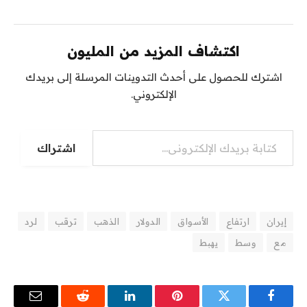
اكتشاف المزيد من المليون
اشترك للحصول على أحدث التدوينات المرسلة إلى بريدك
الإلكتروني.
اشتراك
إيران
ارتفاع
الأسواق
الدولار
الذهب
ترقب
لرد
مع
وسط
يهبط
فيسبوك
تويتر
بينتيريست
لينكدإن
رديت
البريد