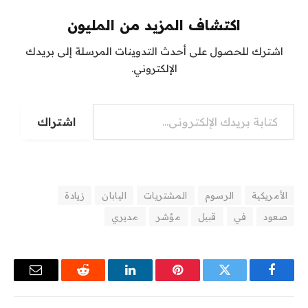
اكتشاف المزيد من المليون
اشترك للحصول على أحدث التدوينات المرسلة إلى بريدك
الإلكتروني.
اشتراك
الأمريكية
الرسوم
المشتريات
اليابان
زيادة
صعود
في
قبيل
مؤشر
مديري
فيسبوك
تويتر
بينتيريست
لينكدإن
رديت
البريد
الإلكترو