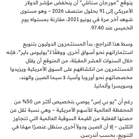
يتوقع “مورجان ستانلي” أن ينخفض مؤشر الدولار
الأمريكي إلى 91 بحلول منتصف 2026 – وهو مستوى
شوهد آخر مرة في يونيو 2021، مقارنة بمستواه يوم
الخميس عند 97.40.
وسط هذا التراجع، بدأ المستثمرون الدوليون بتنويع
استثماراتهم نحو أسواق أخرى. ووفقًا لـ”يوليوس باير”، فإنه
خلال السنوات العشر المقبلة، من المتوقع أن يقلل
المستثمرون من انكشافهم على السوق الأمريكية ويزيدوا
مخصصاتهم نحو أوروبا وآسيا، لا سيما الصين والهند،
وسويسرا وألمانيا.
رغم أن “يو بي إس” يوصي بتخصيص أكثر من 50% من
المحفظة العالمية للأسهم الأمريكية – وهي نسبة تقل عن
حصتها الفعلية من القيمة السوقية العالمية التي تتجاوز
الثلثين – إلا أن الصين ودولاً أخرى ستظل عنصرًا مهمًا في
التنويع، بحسب أندرسن.