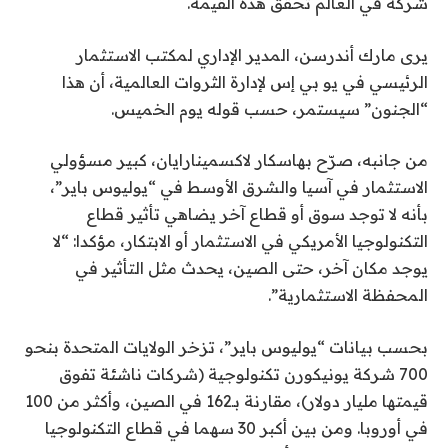
شركة في العالم تحقق هذه القيمة.
يرى مارك أندرسن، المدير الإداري لمكتب الاستثمار
الرئيسي في يو بي إس لإدارة الثروات العالمية، أن هذا
“الجنون” سيستمر، حسب قوله يوم الخميس.
من جانبه، صرّح بهاسكار لاكسمينارايان، كبير مسؤولي
الاستثمار في آسيا والشرق الأوسط في “يوليوس باير”،
بأنه لا توجد سوق أو قطاع آخر يضاهي تأثير قطاع
التكنولوجيا الأمريكي في الاستثمار أو الابتكار، مؤكدا: “لا
يوجد مكان آخر، حتى الصين، يحدث مثل التأثير في
المحفظة الاستثمارية”.
بحسب بيانات “يوليوس باير”، تزخر الولايات المتحدة بنحو
700 شركة يونيكورن تكنولوجية (شركات ناشئة تفوق
قيمتها مليار دولار)، مقارنة بـ162 في الصين، وأكثر من 100
في أوروبا. ومن بين أكبر 30 سهما في قطاع التكنولوجيا