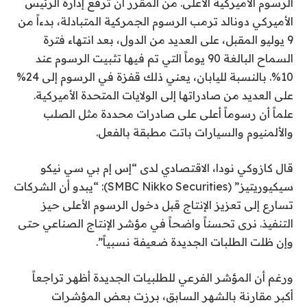
الرسوم الأميركية الأعلى. من المقرر أن ترفع إدارة الرئيس
الأميركي دونالد ترمب الرسوم الجمركية المتبادلة، بدءاً من
9 يوليو المقبل، على العديد من الدول، بعد انتهاء فترة
السماح البالغة 90 يوماً التي تم فيها تثبيت الرسوم عند
10%. بالنسبة لليابان، يعني ذلك قفزة في الرسوم إلى 24%
على العديد من صادراتها إلى الولايات المتحدة الأميركية.
علماً أن رسوماً أعلى على صادرات محددة مثل الصلب
والألمنيوم والسيارات باتت مطبقة بالفعل.
قال كازوكي نودا، الاقتصادي لدى “إس إم بي سي نيكو
سيكيوريتيز” (SMBC Nikko Securities): “يبدو أن الشركات
تسارع إلى تعزيز الإنتاج قبل دخول الرسوم الأعلى حيز
التنفيذ. نرى تحسناً واضحاً في مؤشر الإنتاج الصناعي حتى
وإن ظلت الطلبات الجديدة ضعيفة نسبياً”.
ورغم أن المؤشر الفرعي للطلبيات الجديدة أظهر تراجعاً
أكبر مقارنة بالشهر السابق، برزت بعض المؤشرات