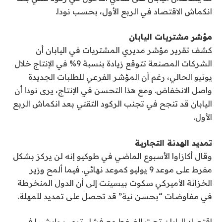
انكماش الاقتصاد في الربع الأول، بحسب نودا.
مؤشر مشتريات اليابان
كشف تقرير مؤشر مديري المشتريات في اليابان أن
الشركات المصنعة تتوقع زيادة بنسبة 9% في الإنتاج خلال
يونيو الحالي، رغم أن المؤشر الفرعي للطلبات الجديدة
واصل الانخفاض. ومع هذا التحسن في الإنتاج، يرى نودا أن
اليابان قد تنجح في تجنب الركود التقني بعد انكماش الربع
الأول.
تمديد الهدنة التجارية
وقال أكازاوا الأسبوع الماضي في طوكيو إنه لن يركز بشكل
مفرط على موعد 9 يوليو كموعد نهائي. فيما ألمح وزير
الخزانة الأميركي سكوت بيسينت إلى أن الدول المنخرطة
في مفاوضات “بحسن نية” قد تحصل على تمديد للمهلة.
اقتصاد اليابان تحت الضغط مع فشل ترمب وإيشيبا في