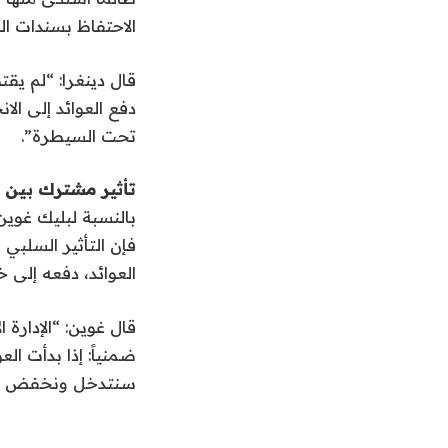
الاحتفاظ بسندات الخ
قال دينغرا: “لم ي
دفع العوائد إلى ا
تحت السيطرة”.
تأثير مشترك بين
بالنسبة لبليك غوين
فإن التأثير السلب
العوائد، دفعه إلى خفض توقعا
ضمنياً: إذا بدأت الع
سنتدخل ونخفض حج