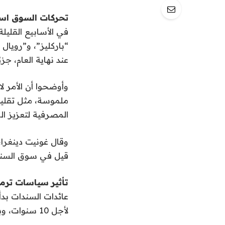
تحركات السوق اس
في الأسابيع القلي
عند نهاية العام، جز
وأوضحوا أن الأمر ل
المصرفية لتعزيز ا
وقال غونيت دينغرا، 
قيل في سوق السندات:
تأثير سياسات تر
عائدات السندات بد
لأجل 10 سنوات، وبنسب مشابهة على بقية منحنى العائدات خلال الشهرين الماضيين.