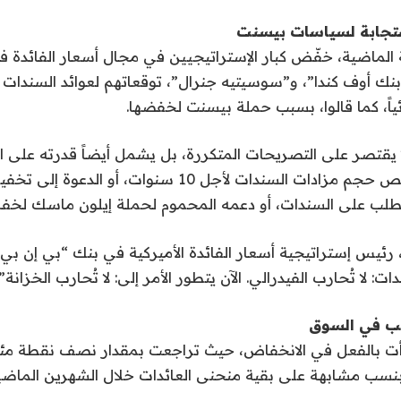
تجابة لسياسات بيسنت
لة الماضية، خفّض كبار الإستراتيجيين في مجال أسعار الفائد
ئياً، كما قالوا، بسبب حملة بيسنت لخفضها.
ا يقتصر على التصريحات المتكررة، بل يشمل أيضاً قدرته على ات
ملموسة، مثل تقليص حجم مزادات السندات لأجل 10 سنوات، أو الدع
لطلب على السندات، أو دعمه المحموم لحملة إيلون ماسك لخف
رئيس إستراتيجية أسعار الفائدة الأميركية في بنك “بي إن بي با
 لا تُحارب الفيدرالي. الآن يتطور الأمر إلى: لا تُحارب الخزانة”.
مب في السوق
أت بالفعل في الانخفاض، حيث تراجعت بمقدار نصف نقطة مئو