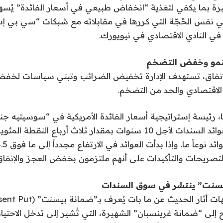
يرة بما يكفي لتغذية “انخفاض طبيعي في أسعار الفائدة” يُس
ي نفس الحُجّة التي كررها في مقابلاته مع شبكات “سي بي 
 النادي الاقتصادي في نيويورك.
نمو وخفض التضخم
نفاق، تستهدف الإدارة تخفيض الضرائب وتبني سياسات لخفض 
 الاقتصادي والحد من التضخم.
ا، رئيسة إستراتيجية أسعار الفائدة الأمريكية في “سوسيتيه جنر
لتصريحات والتأكيدات على أنهم ملتزمون بخفض العجز والإنفاق
سنت” ينتشر في سوق السندات
 إلى “ضمانة غرينسبان” الشهيرة، التي تُشير إلى تدخل الاحتيا