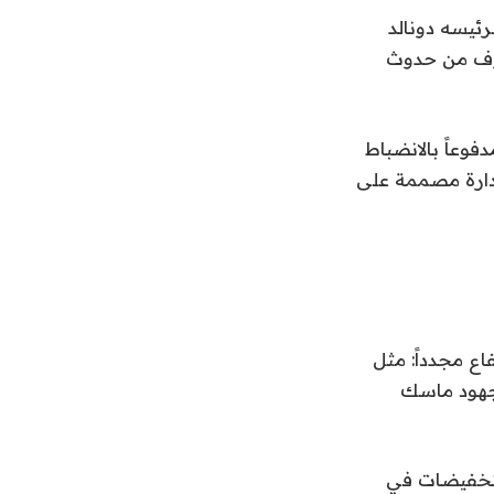
رئيسه دونالد
اوف من حدوث
فوعاً بالانضباط
لإدارة مصممة على
ع مجدداً: مثل
 جهود ماسك
لتخفيضات في