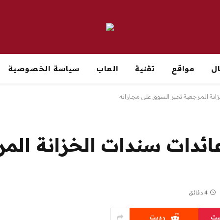
ل
مواقع
تقنية
العاب
سياسة الخصوصية
نة المرجعية تجبر السوق على مجاراته
دات سندات الخزانة المر
4 دقائق
ست
رديت