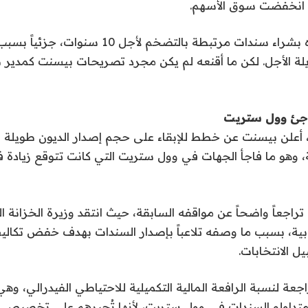
انخفضت سوق الأسهم.
دينغرا ينصح عملاءه بشراء سندات مرتبطة بالتضخم لأجل 
ة الأجل. لكن ما أقنعه لم يكن مجرد تصريحات بيسنت كمدير
فاجئ وول ستريت
أعلن بيسنت عن خطط للإبقاء على حجم إصدار الديون طويلة ال
لة، وهو ما فاجأ الجهات في وول ستريت التي كانت تتوقع زيادة 
راجعاً واضحاً عن مواقفه السابقة، حيث انتقد وزيرة الخزانة ا
ابية، بسبب ما وصفه تلاعباً بإصدار السندات بهدف خفض تكالي
ل الانتخابات.
عة لنسبة الرافعة المالية التكميلية للاحتياطي الفيدرالي، وهي
متداولو السندات في وول ستريت، لأنها تُجبرهم على تخصيص ر