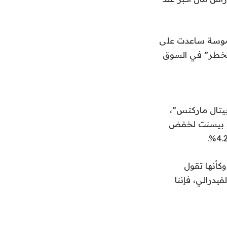
ملموسة ساعدت على
الخطر” في السوق
بيتال ماركتس”،
ود بيسنت لخفض
ً ضمنياً لعوائد السندات لأجل 10 سنوات. وكأنها تقول
فيدرالي، فإننا