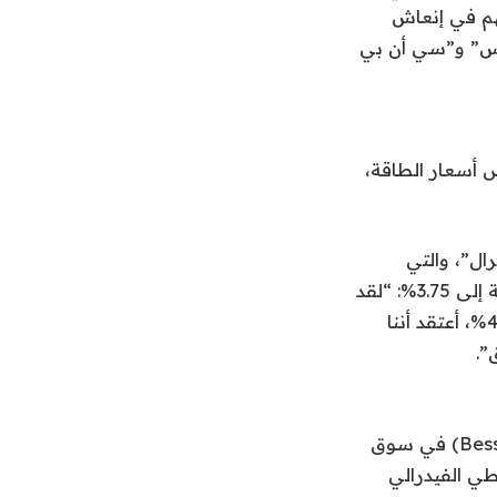
هم في إنعاش
إس” و”سي أن بي
أسعار الطاقة،
ال”، والتي
خفّضت توقعاتها لعوائد السندات لأجل 10 سنوات بمقدار ثلاث أرباع النقطة المئوية إلى 3.75%: “لقد
حدّوا من سقف العوائد نوعاً ما. وإذا بدأت العوائد في الارتفاع مجدداً إلى ما فوق 4.5%، أعتقد أننا
”.
هذا النوع من التوجهات أثار الحديث عن ما بات يُعرف بـ”ضمانة بيسنت” (Bessent Put) في سوق
طي الفيدرالي