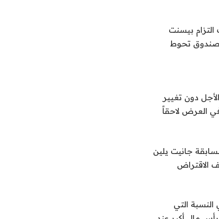
10 سنوات، جزئياً بسبب التزام بيسنت
 صندوق تحوط
أجل دون تغيير
في العرض لاحقاً
لسابقة جانيت يلين
ف الاقتراض
 النسبة التي
أس مال أكبر عند