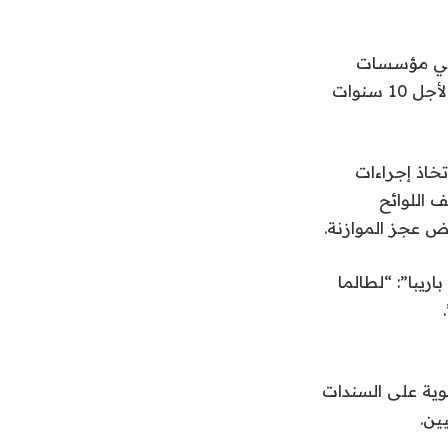
ة في مؤسسات
“باركليز”، و”رويال بنك أوف كندا”، و”سوسيتيه جنرال”، توقعاتهم لعوائد السندات لأجل 10 سنوات
خاذ إجراءات
وة إلى تخفيف اللوائح
ض عجز الموازنة.
ريبا”: “لطالما
ية على السندات