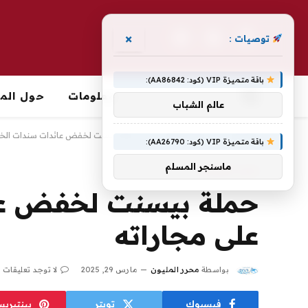
×
توصيات :
فيسبوك
X
الانستغرام
(Twitter)
باقة متميزة VIP (كود: AA86842):
معلومات
حول الما
عالم الشباب
الرئيسية
»
اخبار الاقتصاد
»
حملة بيسنت لخفض عائدات سندات الخزا
باقة متميزة VIP (كود: AA26790):
ماسنجر المسلم
اخبار الاقتصاد
حملة بيسنت لخفض عائ
على مجاراته
بواسطة
محرر المليون
مارس 29, 2025
لا توجد تعليقات
فيسبوك
تويتر
بينتيري