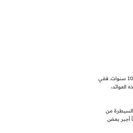
لا يكف وزير الخزانة الأميركي سكوت بيسنت، عن الحديث عن عوائد السندات لأجل 10 سنوات. ففي
ه العوائد،
ت السيطرة من
ً أجبر بعض