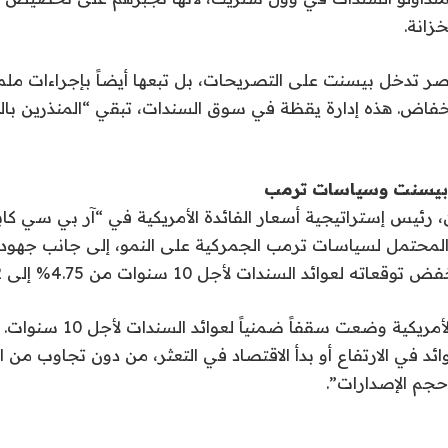
زانة.
قتصر تدخل بيسنت على التصريحات، بل تبعها أيضاً بإجراءات 
لانخفاض. هذه إدارة يقظة في سوق السندات، تبقي “المنذرين ب
 بيسنت وسياسات ترمب
، رئيس إستراتيجية أسعار الفائدة الأمريكية في “آر بي سي كا
ي المحتمل لسياسات ترمب الجمركية على النمو، إلى جانب جه
ته لعوائد السندات لأجل 10 سنوات من 4.75% إلى 4.2%.
قال غوين: “الإدارة الأمريكية وضعت سقفا
وائد في الارتفاع أو بدأ الاقتصاد في التعثر، من دون تجاوب من ال
م الإصدارات”.