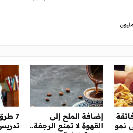
مليون
ائقة
إضافة الملح إلى
7 طرق
ى نمو
القهوة لا تمنع الرجفة..
تدريس 