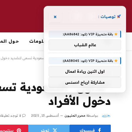
×
توصيات :
فيسبوك
X
الانستغرام
(Twitter)
باقة متميزة VIP (كود: AA86842):
معلومات
حول الما
عالم الشباب
الرئيسية
»
اخبار الاقتصاد
»
“تداول” السعودية تسعى لتشديد دخول ا
باقة متميزة VIP (كود: AA38045):
اول اثنين ريادة اعمال
اخبار الاقتصاد
مشاركة ارباح ادسنس
“تداول” السعودية تس
دخول الأفراد
بواسطة
محرر المليون
أغسطس 13, 2025
لا توجد تعليقا
فيسبوك
تويتر
بينتيري