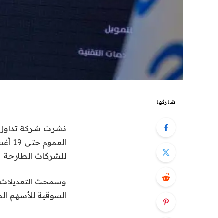
شاركها
نشرت شركة تداول ا
العم
للشركات الطارحة في “نمو” من 10 م
السوقية للأسهم المطروحة عن 50 مليون ريال، وبحد 