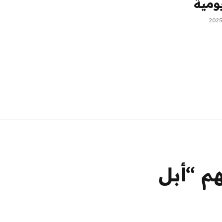
ومية
م “أبل