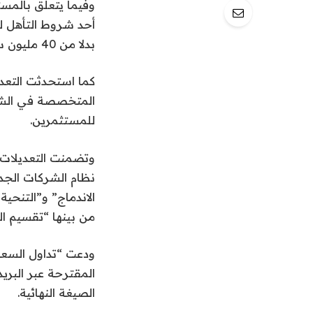
وفيما يتعلق بالمست
بدلا من 40 مليون سابقا على أن تشمل 10 صفقات على الأقل في كل ربع خلال عام.
كما استحدثت التعد
المتخصصة في الشر
للمستثمرين.
وتضمنت التعديلات 
نظام الشركات الجد
الاندماج” و”التنح
من بينها “تقسيم ال
ودعت “تداول السعو
المقترحة عبر البري
الصيغة النهائية.