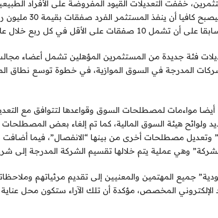
ثمرين، خففت التعديلات القيود المفروضة على الأفراد الطبيعيي
يلات فئة جديدة من المستثمرين المؤهلين تشمل أعضاء مجالس ا
كات المدرجة في السوق الموازية، في خطوة توسع نطاق الم
أيضا مواءمات لمصطلحات السوق وقواعدها لتتوافق مع التعديل
يد ولوائح هيئة السوق المالية، كما تم إلغاء بعض المصطلحات
ية” وتعديل مصطلحات أخرى من بينها “الانفصال”، فيما أضاف
شركة” وهي عملية يتم خلالها تقسيم الشركة المدرجة إلى شركت
دية” جميع المهتمين والمعنيين إلى تقديم مرئياتهم وملاحظات
د الإلكتروني المخصص، مؤكدة أن تلك الآراء ستكون محل عناية و