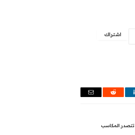
اشتراك
ينكدإن
رديت
البريد
الإلكتروني
 تتصدر المكاسب