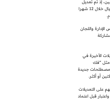
ن، إذ تم تعديل
أحد شروط التأهل ليصبح كافيا أن ينفذ المستثمر الفرد صفقات بقيمة 30 مليون ريال خلال 12 شهرا
لإدارة واللجان
شاركة
ات الأخيرة في
 مثل “فك
ت مصطلحات جديدة
ين أو أكثر.
هم على التعديلات
اعتبار قبل اعتماد