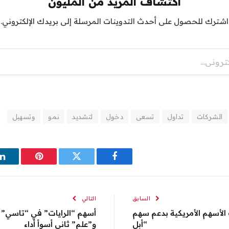
اكتشاف المزيد من المليون
اشترك للحصول على أحدث التدوينات المرسلة إلى بريدك الإلكتروني.
الشركات
تداول
تسعى
دخول
لتشديد
نمو
وتسهيل
فيسبوك
تويتر
بينتيريست
ل
السابق
التالي
لأسهم الأمريكية بدعم سهم
أسهم “الرايات” في “تاسي”
“أبل
و”علم” ثاني أسوأ أداء